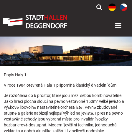


Popis Haly 1:
V roce 1984 otevřená Hala 1 připomíná klasický divadelní dům.
Je rozdělena do 6 prostor, které jsou mezi sebou kombinovatelné.
Jako hrací plocha slouží na pevno vestavěné 150m² velké jeviště a
výškově libovolně nastavitelné orchestřiště. Pevně zbudované
stupně a galerie nabízejí nejlepší výhled na jeviště. I přes na pevno
vestavěné schody jsou vybraná místa pro invalidní vozíky
bezbarierově dostupná. Moderní jevištní technika, jednoduchá
vykládka a dobrá akustika zajišťují ty nejlepší podmínky.