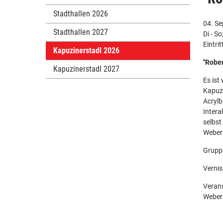
Stadthallen 2026
04. Se
Stadthallen 2027
Di - So
Eintritt
Kapuzinerstadl 2026
"Robe
Kapuzinerstadl 2027
Es ist
Kapuzi
Acrylb
Intera
selbst
Weber
Grupp
Vernis
Verans
Weber