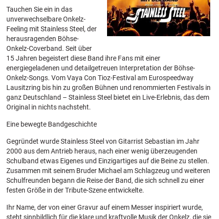
Tauchen Sie ein in das
unverwechselbare Onkelz-
Feeling mit Stainless Steel, der
herausragenden Böhse-
Onkelz-Coverband. Seit über
15 Jahren begeistert diese Band ihre Fans mit einer
energiegeladenen und detailgetreuen Interpretation der Böhse-
Onkelz-Songs. Vom Vaya Con Tioz-Festival am Eurospeedway
Lausitzring bis hin zu großen Bühnen und renommierten Festivals in
ganz Deutschland – Stainless Steel bietet ein Live-Erlebnis, das dem
Original in nichts nachsteht.
Eine bewegte Bandgeschichte
Gegründet wurde Stainless Steel von Gitarrist Sebastian im Jahr
2000 aus dem Antrieb heraus, nach einer wenig überzeugenden
Schulband etwas Eigenes und Einzigartiges auf die Beine zu stellen.
Zusammen mit seinem Bruder Michael am Schlagzeug und weiteren
Schulfreunden begann die Reise der Band, die sich schnell zu einer
festen Größe in der Tribute-Szene entwickelte.
Ihr Name, der von einer Gravur auf einem Messer inspiriert wurde,
steht sinnbildlich für die klare und kraftvolle Musik der Onkelz, die sie