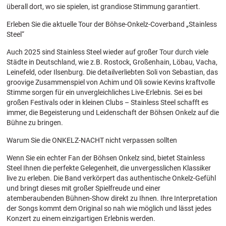
überall dort, wo sie spielen, ist grandiose Stimmung garantiert.
Erleben Sie die aktuelle Tour der Böhse-Onkelz-Coverband „Stainless
Steel
“
Auch 2025 sind Stainless Steel wieder auf großer Tour durch viele
Städte in Deutschland, wie z.B. Rostock, Großenhain, Löbau, Vacha,
Leinefeld, oder Ilsenburg. Die detailverliebten Soli von Sebastian, das
groovige Zusammenspiel von Achim und Oli sowie Kevins kraftvolle
Stimme sorgen für ein unvergleichliches Live-Erlebnis. Sei es bei
großen Festivals oder in kleinen Clubs – Stainless Steel schafft es
immer, die Begeisterung und Leidenschaft der Böhsen Onkelz auf die
Bühne zu bringen.
Warum Sie die ONKELZ-NACHT nicht verpassen sollten
Wenn Sie ein echter Fan der Böhsen Onkelz sind, bietet Stainless
Steel Ihnen die perfekte Gelegenheit, die unvergesslichen Klassiker
live zu erleben. Die Band verkörpert das authentische Onkelz-Gefühl
und bringt dieses mit großer Spielfreude und einer
atemberaubenden Bühnen-Show direkt zu Ihnen. Ihre Interpretation
der Songs kommt dem Original so nah wie möglich und lässt jedes
Konzert zu einem einzigartigen Erlebnis werden.