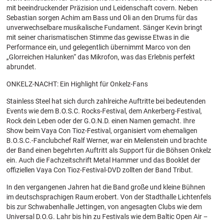
mit beeindruckender Präzision und Leidenschaft covern. Neben
Sebastian sorgen Achim am Bass und Oli an den Drums für das
unverwechselbare musikalische Fundament. Sänger Kevin bringt
mit seiner charismatischen Stimme das gewisse Etwas in die
Performance ein, und gelegentlich übernimmt Marco von den
„Glorreichen Halunken“ das Mikrofon, was das Erlebnis perfekt
abrundet.
ONKELZ-NACHT: Ein Highlight für Onkelz-Fans
Stainless Steel hat sich durch zahlreiche Auftritte bei bedeutenden
Events wie dem B.O.S.C. Rocks-Festival, dem Ankerberg-Festival,
Rock dein Leben oder der G.O.N.D. einen Namen gemacht. Ihre
Show beim Vaya Con Tioz-Festival, organisiert vom ehemaligen
B.O.S.C.-Fanclubchef Ralf Werner, war ein Meilenstein und brachte
der Band einen begehrten Auftritt als Support für die Böhsen Onkelz
ein. Auch die Fachzeitschrift Metal Hammer und das Booklet der
offiziellen Vaya Con Tioz-Festival-DVD zollten der Band Tribut.
In den vergangenen Jahren hat die Band große und kleine Bühnen
im deutschsprachigen Raum erobert. Von der Stadthalle Lichtenfels
bis zur Schwabenhalle Jettingen, von angesagten Clubs wie dem
Universal D.O.G. Lahr bis hin zu Festivals wie dem Baltic Open Air –